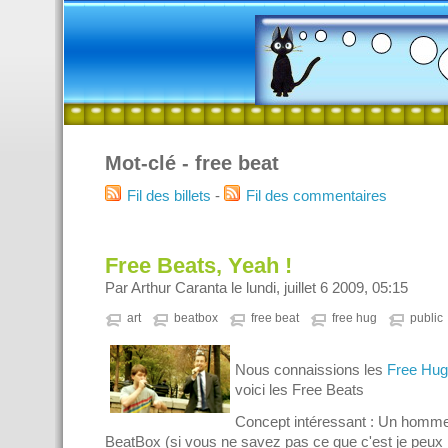
Mot-clé - free beat
Fil des billets
-
Fil des commentaires
Free Beats, Yeah !
Par Arthur Caranta le lundi, juillet 6 2009, 05:15
art
beatbox
free beat
free hug
public
Nous connaissions les
Free Hu
voici les Free Beats
Concept intéressant : Un homme
BeatBox (si vous ne savez pas ce que c'est je peux p